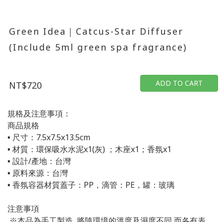
Green Idea｜Catcus-Star Diffuser
(Include 5ml green spa fragrance)
ADD TO CART
NT$720
規格及注意事項：
商品規格
•
尺寸：
7.5x7.5x13.5cm
•
材質：環保吸水水泥
x1(
灰
)
；木座
x1
；香氛
x1
•
設計
/
產地：台灣
•
原料來源：台灣
•
香氛容器材質蓋子：
PP
，滴管：
PE
，罐：玻璃
注意事項
,
,
※本品為手工製造
將隨環境的溫度及濕度不同
而各有表