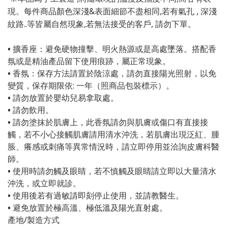
&
,
,
現。每件商品顏色深淺
表面細節不盡相同
若有氣孔
深淺
..
,
,
紋路
等皆屬自然現象
若無法接受的客戶
請勿下單。
•
擴香座：避免硬物撞擊、明火熱源或是高處墜落。搭配香
氛或是精油產品留下使用痕跡，屬正常現象。
•
香氛：保存方法請置於陰涼處，請勿直接陽光照射，以免
變質，保存期限依
:
一年（照商品包裝標示）。
•
請勿放置於嬰幼兒易拿取處。
•
請勿飲用。
•
請勿塗抹於肌膚上，此香氛請勿與肌膚或傷口有直接接
觸，若不小心接觸肌膚請用清水沖洗，若肌膚出現泛紅、腫
脹、癢感或刺痛等異常情況時，請立即停用並洽詢皮膚科醫
師。
•
使用時請勿觸及眼睛，若不慎觸及眼睛請立即以大量清水
沖洗，或立即就診。
•
使用後若有過敏請即刻停止使用，並請教醫生。
•
避免放置於極高溫、極低溫及陽光直射處。
產地
/
製造方式