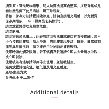
擴香座：避免硬物撞擊、明火熱源或是高處墜落。搭配香氛或是
精油產品留下使用痕跡，屬正常現象。
香氛：保存方法請置於陰涼處，請勿直接陽光照射，以免變質，
保存期限依: 一年（照商品包裝標示）。
請勿放置於嬰幼兒易拿取處。
請勿飲用。
請勿塗抹於肌膚上，此香氛請勿與肌膚或傷口有直接接觸，若不
小心接觸肌膚請用清水沖洗，若肌膚出現泛紅、腫脹、癢感或刺
痛等異常情況時，請立即停用並洽詢皮膚科醫師。
使用時請勿觸及眼睛，若不慎觸及眼睛請立即以大量清水沖洗，
或立即就診。
使用後若有過敏請即刻停止使用，並請教醫生。
避免放置於極高溫、極低溫及陽光直射處。
產地/製造方式
台灣生產 手工製作
Additional details