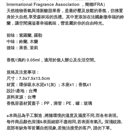
International Fragrance Association ，簡稱IFRA）
天然植物香氣與清新酸甜果香，是最紓壓及放鬆的香氛，彷彿置
身於大自然,享受森林浴的洗禮。其中更添加在法國象徵幸福的鈴
蘭，讓空間滿溢著幸福氣味，營造屬於你的自由時光。
前味：紫羅蘭, 羅勒
中味：鈴蘭, 木蘭
後味：果香, 茉莉
香氛1滴約 0.05ml，適用於個人辦公及生活空間。
規格及注意事項：
尺寸：7.5x7.5x13.5cm
材質：環保吸水水泥x1(灰) ；木座x1；香氛x1
設計/產地：台灣
原料來源：台灣
香氛容器材質蓋子：PP，滴管：PE，罐：玻璃
※本商品為手工製造 ,將隨環境的溫度及濕度不同,而各有表現。
每件商品顏色深淺&表面細節不盡相同,若表面有氣孔, 深淺紋路,
底部有缺角等皆屬自然現象,若無法接受的客戶, 請勿下單。