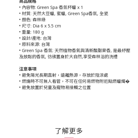
商品規格
• 內容物: Green Spa 香氛杯蠟 x 1
• 材質: 天然大豆蠟, 蜜蠟, Green Spa香氛, 全瓷
• 顏色: 森林綠
• 尺寸: Dia 6 x 5.5 cm
• 重量: 180 g
• 設計/產地: 台灣
• 原料來源: 台灣
• Green Spa 香氛: 天然植物香氣與清新酸甜果香, 是最紓壓
及放鬆的香氛, 彷彿置身於大自然,享受森林浴的洗禮
注意事項
• 避免陽光長期直射，遠離熱源，存放於陰涼處
• 燃燒時不可無人看管，不可在任何易燃物附近點燃蠟燭�
• 避免放置於兒童及寵物易接觸之位置
了解更多